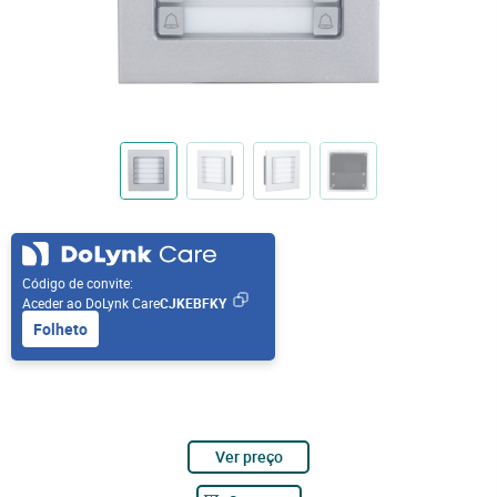
Código de convite:
Aceder ao DoLynk Care
CJKEBFKY
Folheto
Ver preço