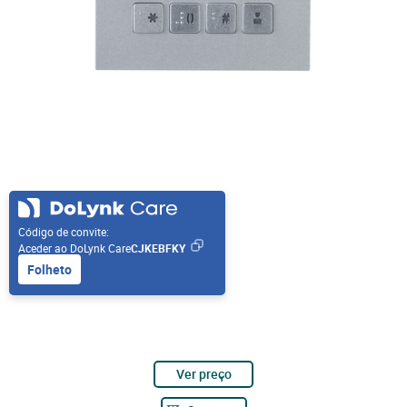
Código de convite:
Aceder ao DoLynk Care
CJKEBFKY
Folheto
Ver preço