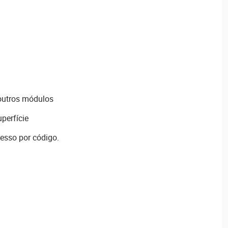
 outros módulos
uperfície
cesso por código.