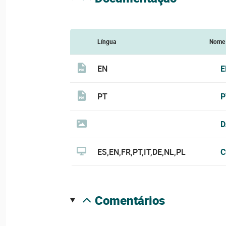
Língua
Nome
EN
E
PT
P
D
ES,EN,FR,PT,IT,DE,NL,PL
C
comentários