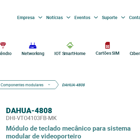
Empresa
Notícias
Eventos
Suporte
Cont
Cartões SIM
cêndio
Networking
IOT SmartHome
Cibe
Componentes modulares
DAHUA-4808
DAHUA-4808
DHI-VTO4103FB-MK
Módulo de teclado mecânico para sistema
modular de videoporteiro