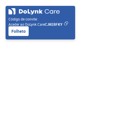
Código de convite:
Aceder ao DoLynk Care
CJKEBFKY
Folheto