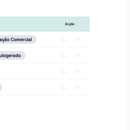
Acção
ação Comercial
Autogerado