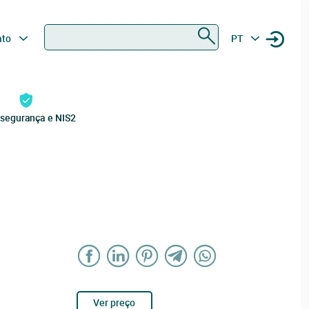
Procurar
ato
PT
rsegurança e NIS2
Ver preço