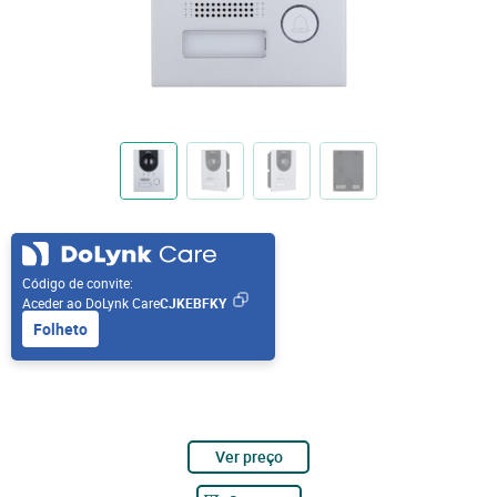
Código de convite:
Aceder ao DoLynk Care
CJKEBFKY
Folheto
Ver preço