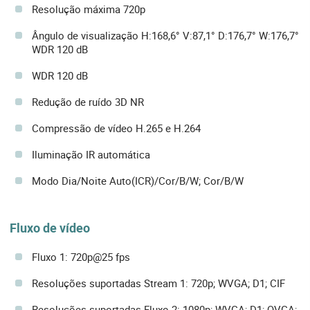
Resolução máxima 720p
Ângulo de visualização H:168,6° V:87,1° D:176,7° W:176,7°
WDR 120 dB
WDR 120 dB
Redução de ruído 3D NR
Compressão de vídeo H.265 e H.264
Iluminação IR automática
Modo Dia/Noite Auto(ICR)/Cor/B/W; Cor/B/W
Fluxo de vídeo
Fluxo 1: 720p@25 fps
Resoluções suportadas Stream 1: 720p; WVGA; D1; CIF
Resoluções suportadas Fluxo 2: 1080p; WVGA; D1; QVGA;