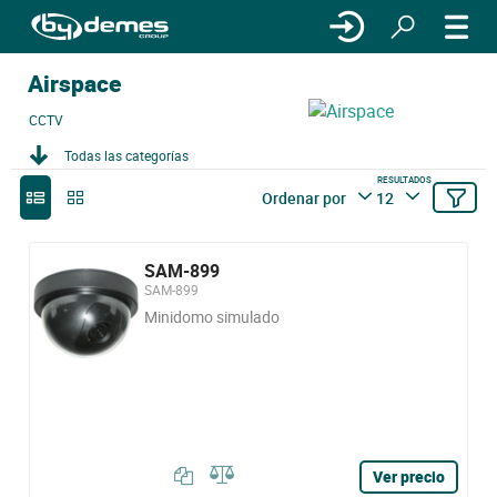
Airspace
CCTV
Todas las categorías
RESULTADOS
Ordenar por
12
SAM-899
SAM-899
Minidomo simulado
Ver precio