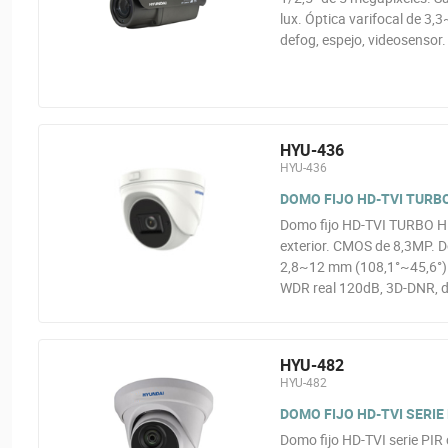
lux. Óptica varifocal de 3
defog, espejo, videosensor
HYU-436
HYU-436
DOMO FIJO HD-TVI TURBO
Domo fijo HD-TVI TURBO HD
exterior. CMOS de 8,3MP. D
2,8~12 mm (108,1°~45,6°) 
WDR real 120dB, 3D-DNR, de
HYU-482
HYU-482
DOMO FIJO HD-TVI SERIE P
Domo fijo HD-TVI serie PIR