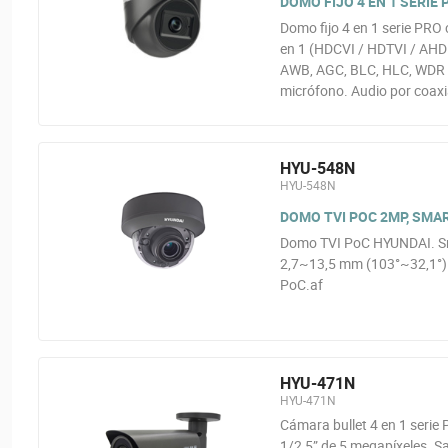
DOMO FIJO 4 EN 1 SERIE 
Domo fijo 4 en 1 serie PRO
en 1 (HDCVI / HDTVI / AHD /
AWB, AGC, BLC, HLC, WDR d
micrófono. Audio por coaxi
HYU-548N
HYU-548N
DOMO TVI POC 2MP, SMAR
Domo TVI PoC HYUNDAI. Sma
2,7~13,5 mm (103°~32,1°).
PoC.af
HYU-471N
HYU-471N
Cámara bullet 4 en 1 serie
1/2,5” de 5 megapíxeles. Sa