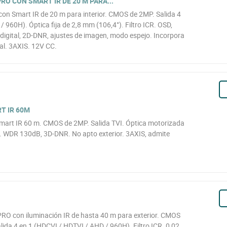
PRO CON SMART IR DE 20 M PARA...
 con Smart IR de 20 m para interior. CMOS de 2MP. Salida 4
 960H). Óptica fija de 2,8 mm (106,4°). Filtro ICR. OSD,
igital, 2D-DNR, ajustes de imagen, modo espejo. Incorpora
al. 3AXIS. 12V CC.
T IR 60M
rt IR 60 m. CMOS de 2MP. Salida TVI. Óptica motorizada
 WDR 130dB, 3D-DNR. No apto exterior. 3AXIS, admite
 PRO con iluminación IR de hasta 40 m para exterior. CMOS
lida 4 en 1 (HDCVI / HDTVI / AHD / 960H). Filtro ICR. 0,02