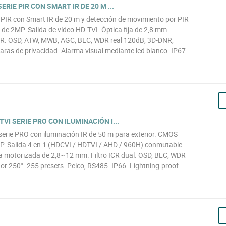
RIE PIR CON SMART IR DE 20 M ...
 PIR con Smart IR de 20 m y detección de movimiento por PIR
 de 2MP. Salida de vídeo HD-TVI. Óptica fija de 2,8 mm
o ICR. OSD, ATW, MWB, AGC, BLC, WDR real 120dB, 3D-DNR,
aras de privacidad. Alarma visual mediante led blanco. IP67.
VI SERIE PRO CON ILUMINACIÓN I...
erie PRO con iluminación IR de 50 m para exterior. CMOS
P. Salida 4 en 1 (HDCVI / HDTVI / AHD / 960H) conmutable
a motorizada de 2,8~12 mm. Filtro ICR dual. OSD, BLC, WDR
or 250°. 255 presets. Pelco, RS485. IP66. Lightning-proof.