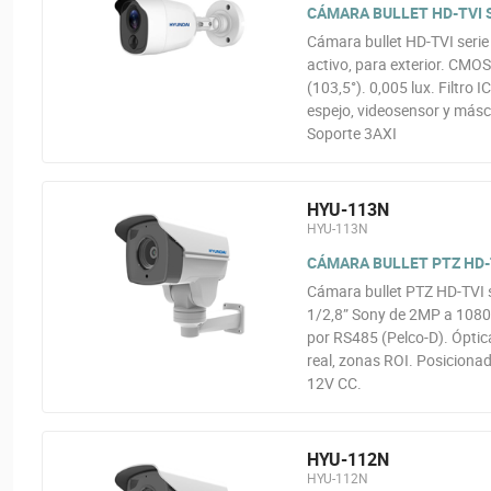
CÁMARA BULLET HD-TVI SE
Cámara bullet HD-TVI serie
activo, para exterior. CMOS
(103,5°). 0,005 lux. Filtr
espejo, videosensor y másc
Soporte 3AXI
HYU-113N
HYU-113N
CÁMARA BULLET PTZ HD-T
Cámara bullet PTZ HD-TVI s
1/2,8” Sony de 2MP a 1080
por RS485 (Pelco-D). Óptic
real, zonas ROI. Posicionad
12V CC.
HYU-112N
HYU-112N