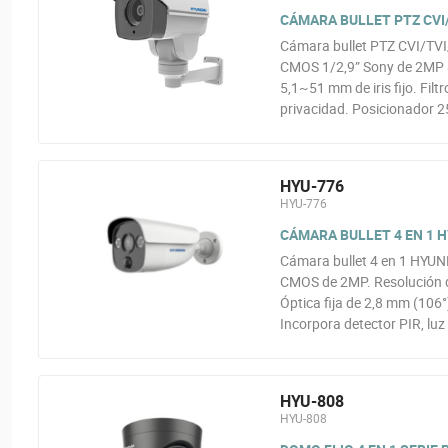
CÁMARA BULLET PTZ CVI/T
Cámara bullet PTZ CVI/TVI/
CMOS 1/2,9” Sony de 2MP a
5,1~51 mm de iris fijo. Fi
privacidad. Posicionador 2
HYU-776
HYU-776
CÁMARA BULLET 4 EN 1 H
Cámara bullet 4 en 1 HYUN
CMOS de 2MP. Resolución d
Óptica fija de 2,8 mm (106°
Incorpora detector PIR, luz
HYU-808
HYU-808