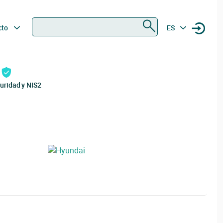
Buscar
cto
ES
uridad y NIS2