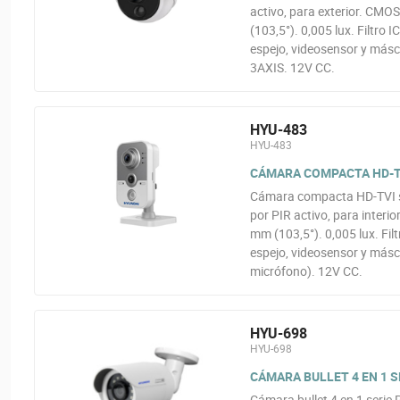
activo, para exterior. CMOS
(103,5°). 0,005 lux. Filtr
espejo, videosensor y másc
3AXIS. 12V CC.
HYU-483
HYU-483
CÁMARA COMPACTA HD-TVI 
Cámara compacta HD-TVI se
por PIR activo, para interi
mm (103,5°). 0,005 lux. Fi
espejo, videosensor y másca
micrófono). 12V CC.
HYU-698
HYU-698
CÁMARA BULLET 4 EN 1 SE
Cámara bullet 4 en 1 serie