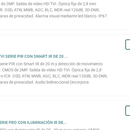
 de 2MP. Salida de vídeo HD-TVI. Óptica fija de 2,8 mm
o ICR. OSD, ATW, MWB, AGC, BLC, WDR real 120dB, 3D-DNR,
aras de privacidad. Alarma visual mediante led blanco. IP67.
SERIE PIR CON SMART IR DE 20 ...
rie PIR con Smart IR de 20 m y detección de movimiento
or. CMOS de 2MP. Salida de vídeo HD-TVI. Óptica fija de 2,8
ltro ICR. OSD, ATW, MWB, AGC, BLC, WDR real 120dB, 3D-DNR,
ras de privacidad. Audio bidireccional (incorpora
RIE PRO CON ILUMINACIÓN IR DE...
 PRO con iluminación IR de 20~30 m para exterior. CMOS