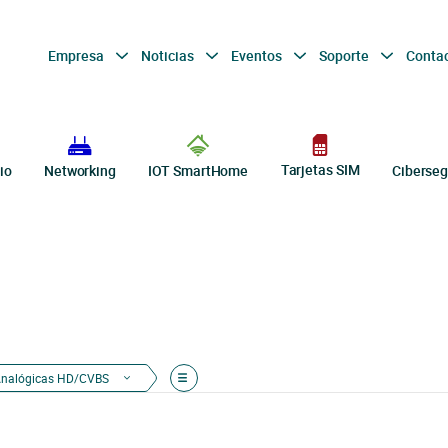
Empresa
Noticias
Eventos
Soporte
Conta
Tarjetas SIM
io
Networking
IOT SmartHome
Ciberseg
nalógicas HD/CVBS