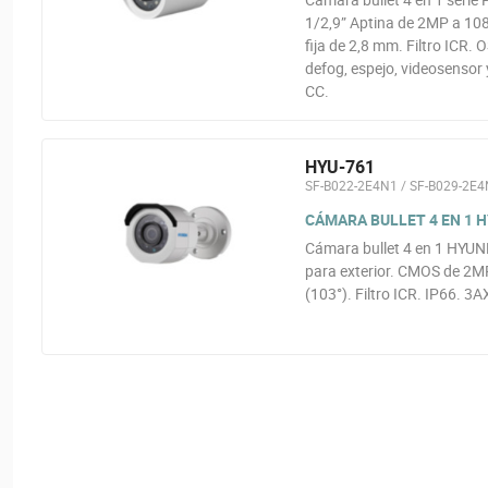
1/2,9” Aptina de 2MP a 108
fija de 2,8 mm. Filtro ICR.
defog, espejo, videosensor
CC.
HYU-761
SF-B022-2E4N1 / SF-B029-2E
CÁMARA BULLET 4 EN 1 HY
Cámara bullet 4 en 1 HYUN
para exterior. CMOS de 2MP
(103°). Filtro ICR. IP66. 3