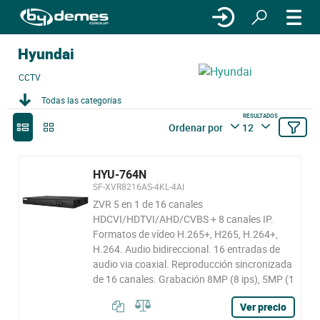
Hyundai
CCTV
Todas las categorías
RESULTADOS
Ordenar por
12
HYU-764N
SF-XVR8216AS-4KL-4AI
ZVR 5 en 1 de 16 canales
HDCVI/HDTVI/AHD/CVBS + 8 canales IP.
Formatos de vídeo H.265+, H265, H.264+,
H.264. Audio bidireccional. 16 entradas de
audio via coaxial. Reproducción sincronizada
de 16 canales. Grabación 8MP (8 ips), 5MP (1
Ver precio