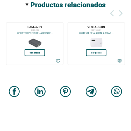
productos relacionados
SAM-4759
VESTA-068N
SAM-4759
VESTA-068N
SPLITTER POE/POE+ AIRSPACE...
SISTEMA DE ALARMA A PILAS ...
Ver precio
Ver precio