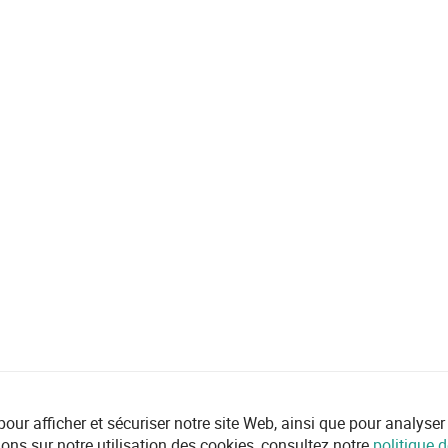
r afficher et sécuriser notre site Web, ainsi que pour analyser l'ut
ions sur notre utilisation des cookies, consultez notre
politique d