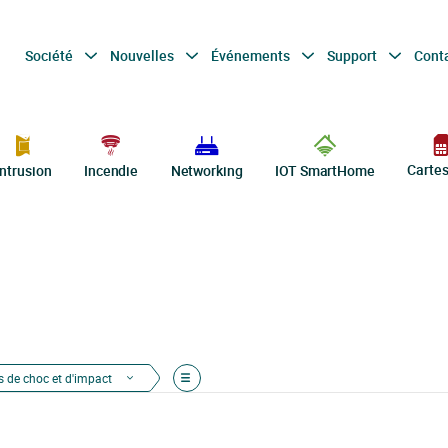
Société
Nouvelles
Événements
Support
Cont
Carte
Intrusion
Incendie
Networking
IOT SmartHome
s de choc et d'impact