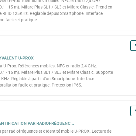
vier U-Prox. Identifiants mobiles. NFC et radio 2,4 GHz
0,1 - 15 m). Mifare Plus SL1 / SL3 et Mifare Classic. Prend en
de RFID 125KHz. Réglable depuis Smartphone. Interface
on facile et pratique
YVALENT U-PROX
nt U-Prox. Références mobiles. NFC et radio 2,4 GHz.
0,1 - 15 m). Mifare Plus SL1 / SL3 et Mifare Classic. Supporte
 KHz. Réglable à partir d'un Smartphone. Interface
allation facile et pratique. Protection IP65.
ENTIFICATION PAR RADIOFRÉQUENC...
u par radiofréquence et d'identité mobile U-PROX. Lecture de