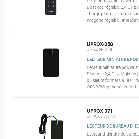
Lecteur polyvalent avec cla
Distance réglable 2,4 GHz (
charge plusieurs formats 
Wiegand réglable. Installati
UPROX-058
U-Prox SE MINI
LECTEUR MINIATURE POL
Lecteur miniature polyvale
Distance 2,4 GHz réglable (
plusieurs formats RFID 125
OSDP/Wiegand réglable. Inst
UPROX-071
U-PROX DESKTOP
LECTEUR DE BUREAU D'ID
Lecteur d'identité de burea