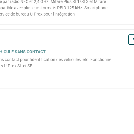
ure par radio NFC et 2,4 GHz. Mifare Plus SL1/SL3 et Mifare
mpatible avec plusieurs formats RFID 125 kHz. Smartphone
ervice de bureau U-Prox pour l'intégration
ÉHICULE SANS CONTACT
s contact pour l'identification des véhicules, etc. Fonctionne
s U-Prox SL et SE.