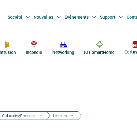
Société
Nouvelles
Événements
Support
Cont
Carte
Intrusion
Incendie
Networking
IOT SmartHome
Ctrl Accès/Présence
Lecteurs