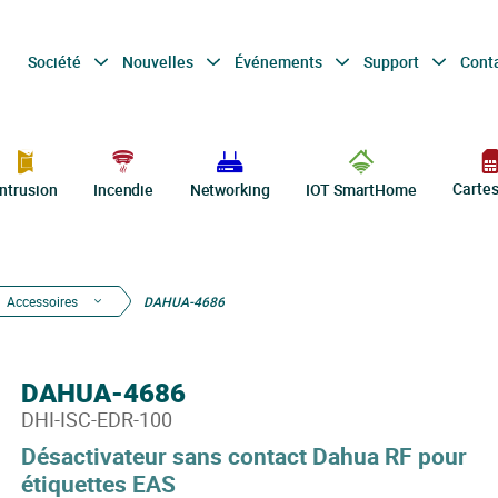
Société
Nouvelles
Événements
Support
Cont
Carte
Intrusion
Incendie
Networking
IOT SmartHome
Accessoires
DAHUA-4686
DAHUA-4686
DHI-ISC-EDR-100
Désactivateur sans contact Dahua RF pour
étiquettes EAS