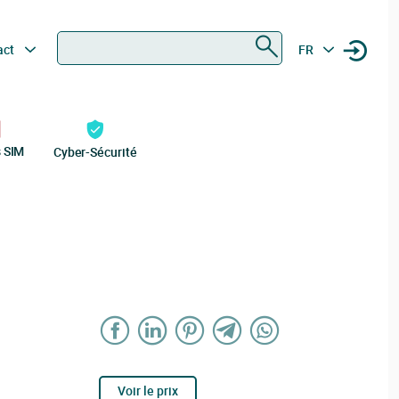
Rechercher
act
FR
s SIM
Cyber-Sécurité
Voir le prix