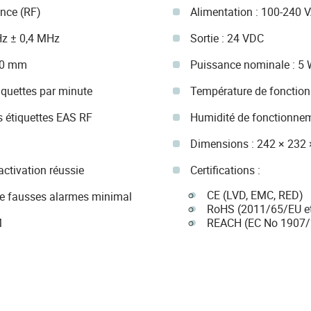
ence (RF)
Alimentation : 100-240
Hz ± 0,4 MHz
Sortie : 24 VDC
200 mm
Puissance nominale : 5
iquettes par minute
Température de fonction
es étiquettes EAS RF
Humidité de fonctionnem
Dimensions : 242 × 232
activation réussie
Certifications :
CE (LVD, EMC, RED)
 de fausses alarmes minimal
RoHS (2011/65/EU e
M
REACH (EC No 1907/