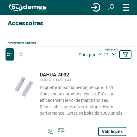
Accessoires
Systèmes antivol
RÉSULTATS
Trier par
12
DAHUA-4032
DHI-ISC-ETA5-T041
Étiquette acoustique-magnétique T041.
Convient aux produits textiles. Prévient
efficacement le vol de marchandises.
Réutilisable après déverrouillage. Haute
performance. Livrée en boîte de 1000 unités.
Voir le prix