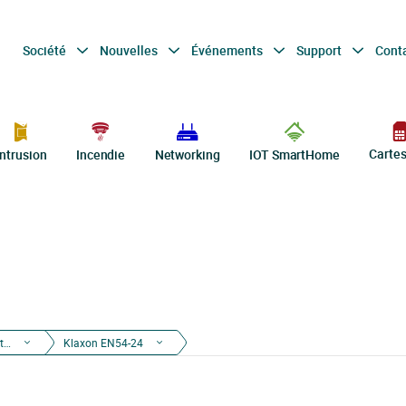
Société
Nouvelles
Événements
Support
Cont
Carte
Intrusion
Incendie
Networking
IOT SmartHome
Système de mégaphonie et évacuation par voix
Klaxon EN54-24