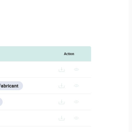
Action
ACTURER_DATA_SHEET_EN.PDF
Fabricant