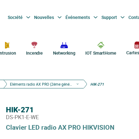
Société
Nouvelles
Événements
Support
Cont
Carte
Intrusion
Incendie
Networking
IOT SmartHome
Eléments radio AX PRO (2ème génération)
HIK-271
HIK-271
DS-PK1-E-WE
Clavier LED radio AX PRO HIKVISION