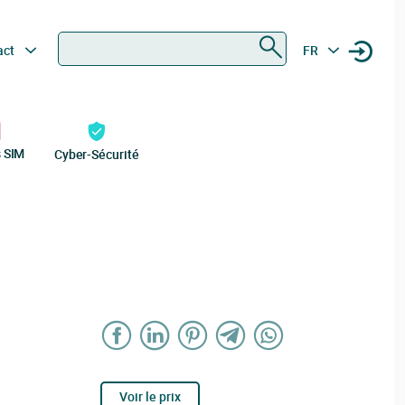
Rechercher
act
FR
s SIM
Cyber-Sécurité
Voir le prix