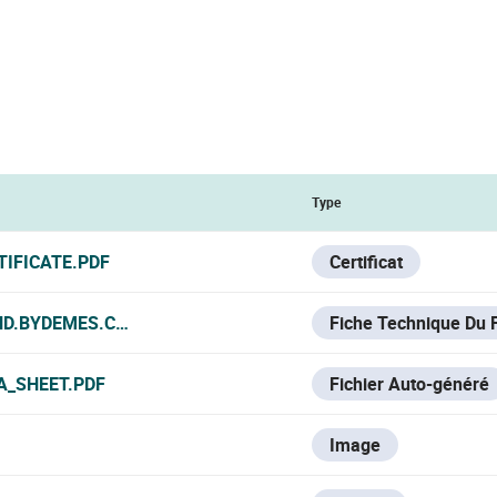
Type
TIFICATE.PDF
Certificat
ND.BYDEMES.COM/ADMIN/PRODUCTOS/PDF/HIK-271_MANUF
Fiche Technique Du 
A_SHEET.PDF
Fichier Auto-généré
Image