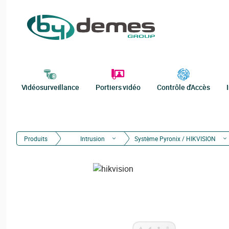
Vidéosurveillance
Portiers vidéo
Contrôle d'Accès
Produits
Intrusion
Système Pyronix / HIKVISION