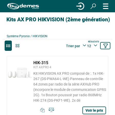
Kits AX PRO HIKVISION (2ème génération)
Système Pyronix / HIKVISION
RÉSULTATS
Trier par
12
HIK-315
KIT AXPRO 4
Kit HIKVISION AX PRO composé de :. 1x HIK-
267 (DS-PWA64-L-WE) Panneau de contrôle
64 zones par radio de la série AXHub PRO
(incorpore le module de communication GPRS
2G). 1x Bouton poussoir par radio 868MHz
HIK-274 (DS-PKF1-WE). 2x dé
Voir le prix