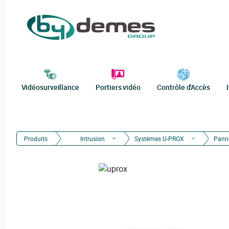
Vidéosurveillance
Portiers vidéo
Contrôle d'Accès
Produits
Intrusion
Systèmes U-PROX
Pann