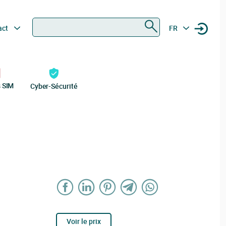
Rechercher
act
FR
s SIM
Cyber-Sécurité
Voir le prix