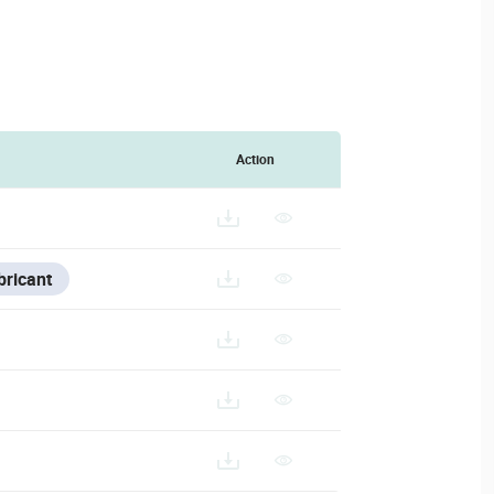
Action
bricant
20-%20CONTROL%20PANELS