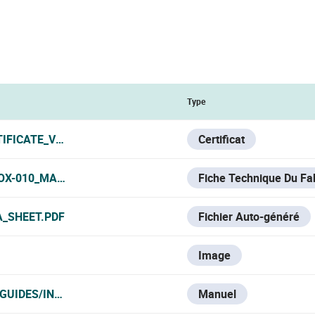
Type
IFICATE_V0725.PDF
Certificat
OX-010_MANUFACTURER_DATA_SHEET.PDF
Fiche Technique Du Fa
A_SHEET.PDF
Fichier Auto-généré
Image
GUIDES/INTRUSION/U-PROX/PANELES%20DE%20CONTROL%
Manuel