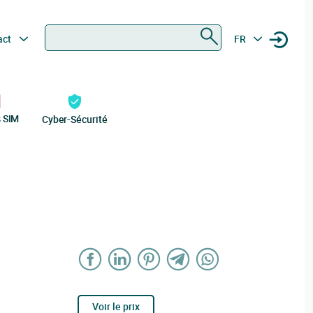
Rechercher
act
FR
s SIM
Cyber-Sécurité
Voir le prix