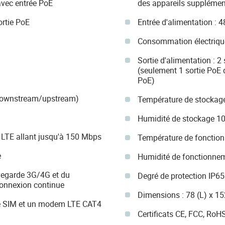
vec entrée PoE
des appareils supplémen
rtie PoE
Entrée d'alimentation : 
Consommation électriqu
Sortie d'alimentation : 
(seulement 1 sortie PoE di
PoE)
 downstream/upstream)
Température de stockage
Humidité de stockage 1
 LTE allant jusqu'à 150 Mbps
Température de fonctio
e
Humidité de fonctionne
uvegarde 3G/4G et du
Degré de protection IP65
onnexion continue
Dimensions : 78 (L) x 1
e SIM et un modem LTE CAT4
Certificats CE, FCC, Ro