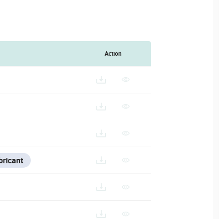
Action
bricant