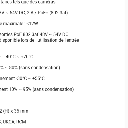
taires tels que des caméras.
48V ~ 54V DC, 2 A / PoE+ (802.3at)
e maximale : <12W
2 sorties PoE 802.3af 48V ~ 54V DC
sponible lors de l'utilisation de l'entrée
 : -40°C ~ +70°C
0% ~ 80% (sans condensation)
nnement -30°C ~ +55°C
ment 10% ~ 95% (sans condensation)
52 (H) x 35 mm
HS, UKCA, RCM