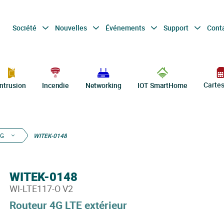
Société
Nouvelles
Événements
Support
Cont
Carte
Intrusion
Incendie
Networking
IOT SmartHome
4G
WITEK-0148
WITEK-0148
WI-LTE117-O V2
Routeur 4G LTE extérieur