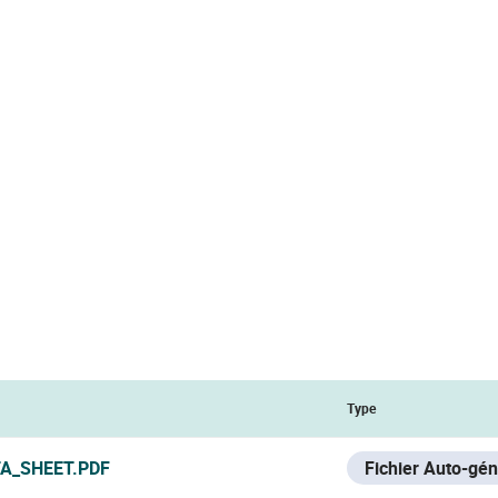
Type
A_SHEET.PDF
Fichier Auto-gé