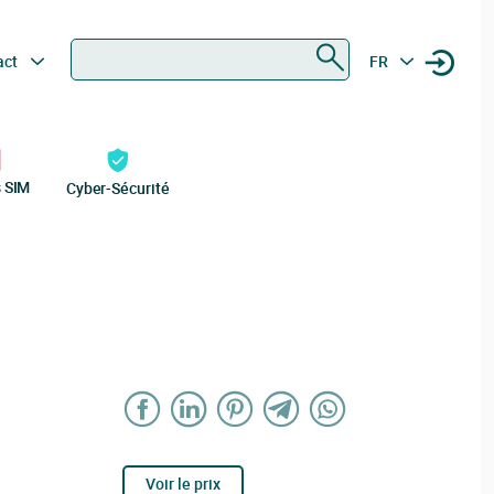
Rechercher
act
FR
s SIM
Cyber-Sécurité
Voir le prix