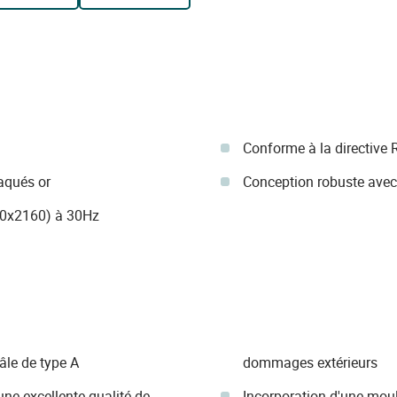
Conforme à la directive
aqués or
Conception robuste avec 
40x2160) à 30Hz
le de type A
dommages extérieurs
ne excellente qualité de
Incorporation d'une moul