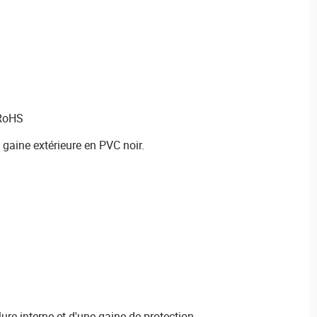
 RoHS
gaine extérieure en PVC noir.
ure interne et d'une gaine de protection