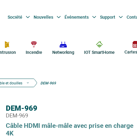
Société
Nouvelles
Événements
Support
Cont
Carte
Intrusion
Incendie
Networking
IOT SmartHome
le et douilles
DEM-969
DEM-969
DEM-969
Câble HDMI mâle-mâle avec prise en charge
4K