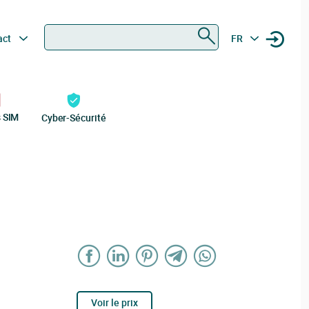
Rechercher
act
FR
s SIM
Cyber-Sécurité
Voir le prix