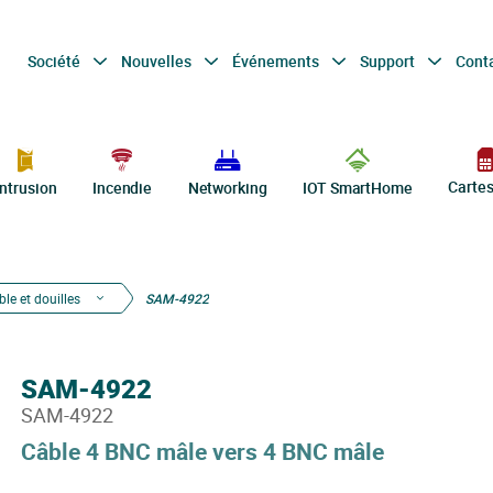
Société
Nouvelles
Événements
Support
Cont
Carte
Intrusion
Incendie
Networking
IOT SmartHome
le et douilles
SAM-4922
SAM-4922
SAM-4922
Câble 4 BNC mâle vers 4 BNC mâle