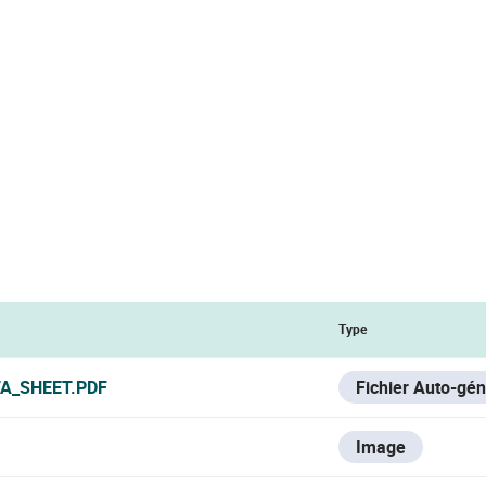
Type
A_SHEET.PDF
Fichier Auto-gé
Image