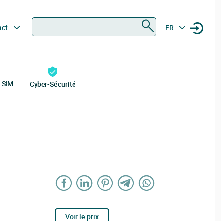
Rechercher
act
FR
s SIM
Cyber-Sécurité
Voir le prix