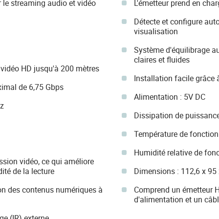
le streaming audio et vidéo
L'émetteur prend en cha
Détecte et configure au
visualisation
Système d'équilibrage a
claires et fluides
 vidéo HD jusqu'à 200 mètres
Installation facile grâce
imal de 6,75 Gbps
Alimentation : 5V DC
z
Dissipation de puissan
Température de fonction
Humidité relative de fo
ssion vidéo, ce qui améliore
dité de la lecture
Dimensions : 112,6 x 95
ion des contenus numériques à
Comprend un émetteur H
d'alimentation et un câb
ge (IR) externe