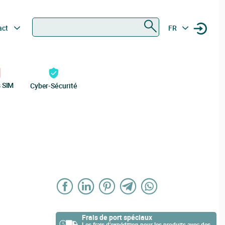
Rechercher
act
FR
s SIM
Cyber-Sécurité
Frais de port spéciaux
Les frais d’expédition pour les produits avec des