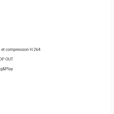
 et compression H.264
OOP OUT
lug&Play