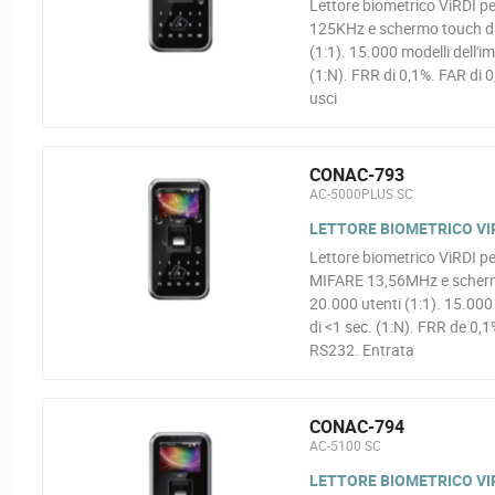
Lettore biometrico ViRDI pe
125KHz e schermo touch di 2
(1:1). 15.000 modelli dell'i
(1:N). FRR di 0,1%. FAR di
usci
CONAC-793
AC-5000PLUS SC
LETTORE BIOMETRICO VIR
Lettore biometrico ViRDI pe
MIFARE 13,56MHz e schermo 
20.000 utenti (1:1). 15.000 
di <1 sec. (1:N). FRR de 0
RS232. Entrata
CONAC-794
AC-5100 SC
LETTORE BIOMETRICO VIR