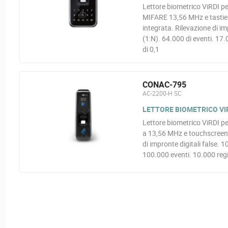
Lettore biometrico ViRDI pe
MIFARE 13,56 MHz e tastier
integrata. Rilevazione di i
(1:N). 64.000 di eventi. 17.
di 0,1
CONAC-795
AC-2200-H SC
LETTORE BIOMETRICO VIR
Lettore biometrico ViRDI pe
a 13,56 MHz e touchscreen.
di impronte digitali false. 1
100.000 eventi. 10.000 regis