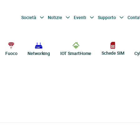
Società
Notizie
Eventi
Supporto
Conta
Schede SIM
Fuoco
Networking
IOT SmartHome
Cy