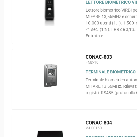
LETTORE BIOMETRICO VIR
Lettore biometrico ViRDI pe
MIFARE 13,56MHz e schermo 
10.000 utenti (1:1). 1.500 
<1 sec. (1:N). FRR de 0,1%
Entrata e
CONAC-803
FMD-10
TERMINALE BIOMETRICO 
Terminale biometrico autono
MIFARE 13,56MHz. Rilevazio
registri. RS485 (protocoll
CONAC-804
V-LC015B