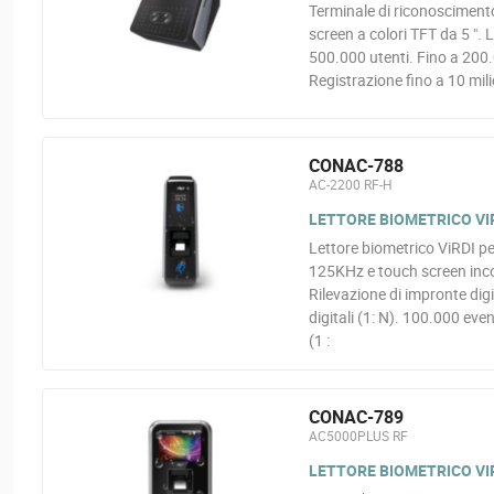
Terminale di riconoscimento
screen a colori TFT da 5 ".
500.000 utenti. Fino a 200.0
Registrazione fino a 10 mili
CONAC-788
AC-2200 RF-H
LETTORE BIOMETRICO VIR
Lettore biometrico ViRDI pe
125KHz e touch screen inco
Rilevazione di impronte digi
digitali (1: N). 100.000 eve
(1 :
CONAC-789
AC5000PLUS RF
LETTORE BIOMETRICO VIRD