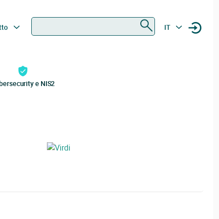
Ricerca
tto
IT
bersecurity e NIS2