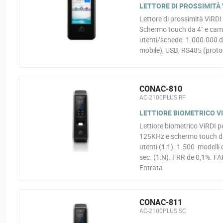
LETTORE DI PROSSIMITÀ V
Lettore di prossimità ViRDI
Schermo touch da 4" e came
utenti/schede. 1.000.000 di
mobile), USB, RS485 (proto
CONAC-810
AC-2100PLUS RF
LETTIORE BIOMETRICO VI
Lettiore biometrico ViRDI p
125KHz e schermo touch di 1
utenti (1:1). 1.500 modelli 
sec. (1:N). FRR de 0,1%. F
Entrata
CONAC-811
AC-2100PLUS SC