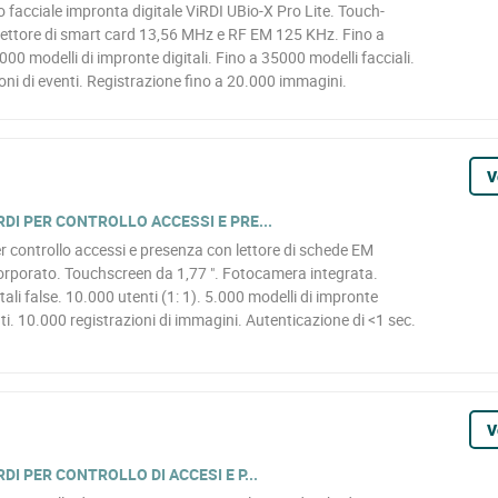
 facciale impronta digitale ViRDI UBio-X Pro Lite. Touch-
 Lettore di smart card 13,56 MHz e RF EM 125 KHz. Fino a
00 modelli di impronte digitali. Fino a 35000 modelli facciali.
oni di eventi. Registrazione fino a 20.000 immagini.
V
DI PER CONTROLLO ACCESSI E PRE...
r controllo accessi e presenza con lettore di schede EM
rporato. Touchscreen da 1,77 ". Fotocamera integrata.
tali false. 10.000 utenti (1: 1). 5.000 modelli di impronte
nti. 10.000 registrazioni di immagini. Autenticazione di <1 sec.
V
I PER CONTROLLO DI ACCESI E P...