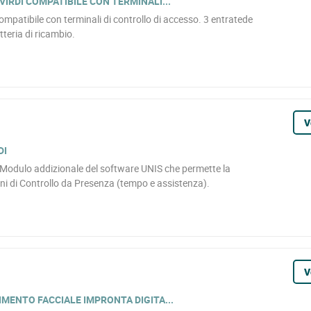
IRDI COMPATIBILE CON TERMINALI...
ompatibile con terminali di controllo di accesso. 3 entratede
tteria di ricambio.
V
DI
odulo addizionale del software UNIS che permette la
ni di Controllo da Presenza (tempo e assistenza).
V
MENTO FACCIALE IMPRONTA DIGITA...