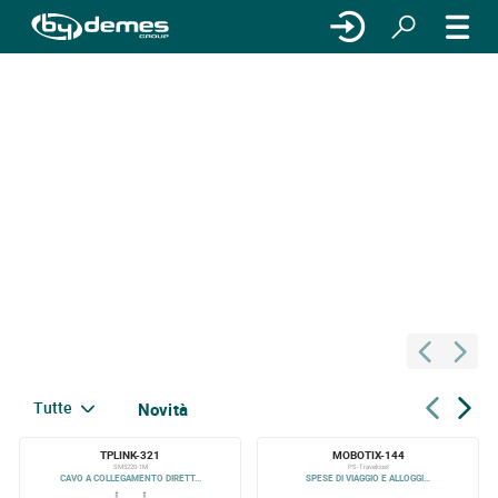
Tutte
Novità
TPLINK-321
MOBOTIX-144
SM5220-1M
PS-Travelcost
CAVO A COLLEGAMENTO DIRETT...
SPESE DI VIAGGIO E ALLOGGI...