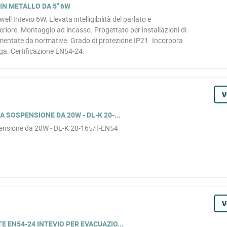
IN METALLO DA 5" 6W
ll Intevio 6W. Elevata intelligibilità del parlato e
riore. Montaggio ad incasso. Progettato per installazioni di
entate da normative. Grado di protezione IP21. Incorpora
ga. Certificazione EN54-24.
V
 SOSPENSIONE DA 20W - DL-K 20-...
pensione da 20W - DL-K 20-165/T-EN54
V
 EN54-24 INTEVIO PER EVACUAZIO...