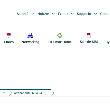
Società
Notizie
Eventi
Supporto
Conta
Schede SIM
Fuoco
Networking
IOT SmartHome
Cy
Altoparlanti EN54-24