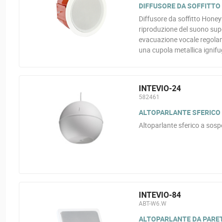
DIFFUSORE DA SOFFITTO 
Diffusore da soffitto Honeywe
riproduzione del suono supe
evacuazione vocale regolam
una cupola metallica ignifu
INTEVIO-24
582461
ALTOPARLANTE SFERICO A
Altoparlante sferico a sos
INTEVIO-84
ABT-W6.W
ALTOPARLANTE DA PARETE