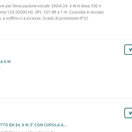
vio per l'evacuazione vocale. EN54-24. 6 W in linea 100 V.
ma 120-20000 Hz. SPL 101 dB a 1 m. Custodia in acciaio
 a soffitto o a incasso. Grado di protezione IP32.
V
A 6 W
W
V
O EN 54, 6 W, 5" CON CUPOLA A...