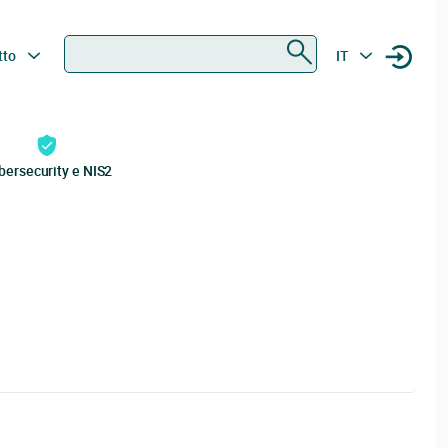
Ricerca
tto
IT
bersecurity e NIS2