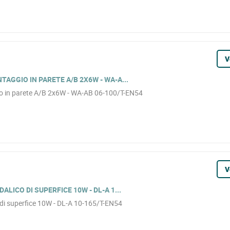
V
GGIO IN PARETE A/B 2X6W - WA-A...
o in parete A/B 2x6W - WA-AB 06-100/T-EN54
V
LICO DI SUPERFICE 10W - DL-A 1...
 di superfice 10W - DL-A 10-165/T-EN54