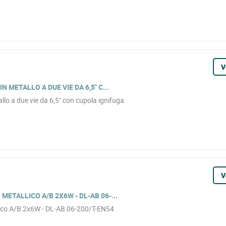
V
 METALLO A DUE VIE DA 6,5" C...
allo a due vie da 6,5" con cupola ignifuga
V
ETALLICO A/B 2X6W - DL-AB 06-...
llico A/B 2x6W - DL-AB 06-200/T-EN54