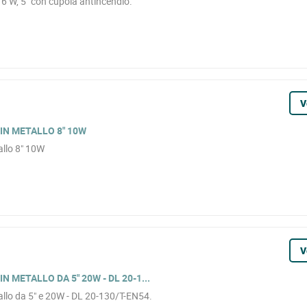
 6 W, 5" con cupola antincendio.
V
IN METALLO 8" 10W
allo 8" 10W
V
N METALLO DA 5" 20W - DL 20-1...
tallo da 5" e 20W - DL 20-130/T-EN54.