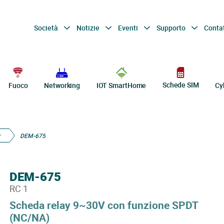
Società
Notizie
Eventi
Supporto
Conta
Schede SIM
Fuoco
Networking
IOT SmartHome
Cy
DEM-675
DEM-675
RC 1
Scheda relay 9~30V con funzione SPDT
(NC/NA)