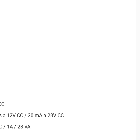
CC
 a 12V CC / 20 mA a 28V CC
C / 1A / 28 VA