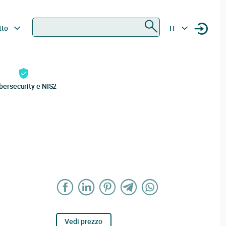
Ricerca
tto
IT
bersecurity e NIS2
Vedi prezzo