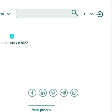
Ricerca
tto
IT
bersecurity e NIS2
Vedi prezzo