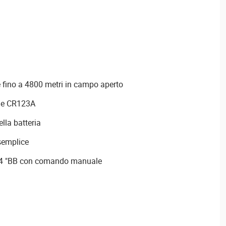
 fino a 4800 metri in campo aperto
rie CR123A
ella batteria
semplice
3/4 "BB con comando manuale