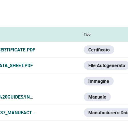
Tipo
ERTIFICATE.PDF
Certificato
ATA_SHEET.PDF
File Autogenerato
Immagine
%20GUIDES/INTRUSION/U-PROX/TECLADOS%20Y%20MAND
Manuale
037_MANUFACTURER_DATA_SHEET.PDF
Manufacturer's Dat