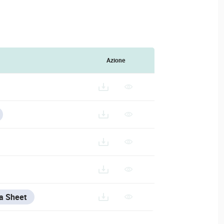
Azione
OS%20-%20KEYPADS%20AND%20PUSH%20BUTTONS
a Sheet