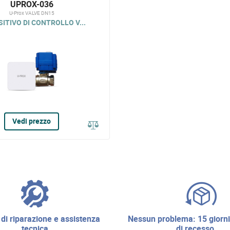
UPROX-036
U-Prox VALVE DN15
ITIVO DI CONTROLLO V...
Vedi prezzo
nessun problema: 15 giorni di diritto
tecnica
di recesso