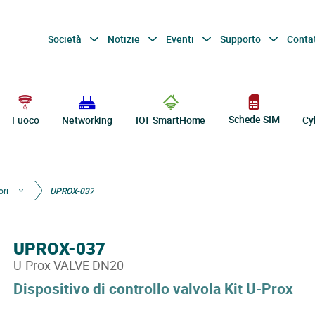
Società
Notizie
Eventi
Supporto
Conta
Schede SIM
Fuoco
Networking
IOT SmartHome
Cy
ori
UPROX-037
UPROX-037
U-Prox VALVE DN20
Dispositivo di controllo valvola Kit U-Prox