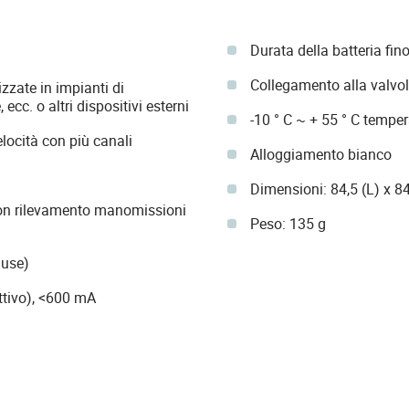
Durata della batteria fin
Collegamento alla valvol
zzate in impianti di
ecc. o altri dispositivi esterni
-10 ° C ~ + 55 ° C temper
locità con più canali
Alloggiamento bianco
Dimensioni: 84,5 (L) x 8
con rilevamento manomissioni
Peso: 135 g
luse)
tivo), <600 mA