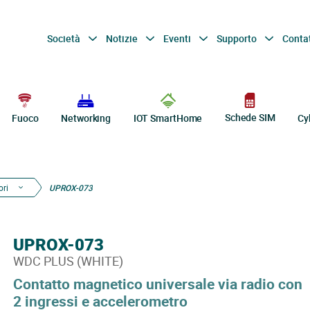
Società
Notizie
Eventi
Supporto
Conta
Schede SIM
Fuoco
Networking
IOT SmartHome
Cy
ori
UPROX-073
UPROX-073
WDC PLUS (WHITE)
Contatto magnetico universale via radio con
2 ingressi e accelerometro