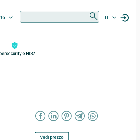
Ricerca
tto
IT
bersecurity e NIS2
Vedi prezzo