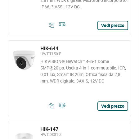
2,8 mm. WDR digitale. Microfono incorporato.
IP66, 3 ASSI, 12V DC.
Vedi prezzo
HIK-644
HWT-T150-P
HIKVISION® HiWatch™ 4-in-1 Dome.
5MP@20ips. Uscita 4-in-1 commutabile. ICR,
0,01 lux, Smart IR 20m. Ottica fissa da 2,8
mm. WDR digitale. 3AXIS, 12V DC
Vedi prezzo
HIK-147
HWT-D381-Z