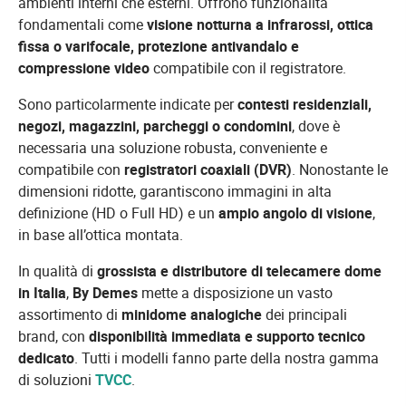
ambienti interni che esterni. Offrono funzionalità
fondamentali come
visione notturna a infrarossi, ottica
fissa o varifocale, protezione antivandalo e
compressione video
compatibile con il registratore.
Sono particolarmente indicate per
contesti residenziali,
negozi, magazzini, parcheggi o condomini
, dove è
necessaria una soluzione robusta, conveniente e
compatibile con
registratori coaxiali (DVR)
. Nonostante le
dimensioni ridotte, garantiscono immagini in alta
definizione (HD o Full HD) e un
ampio angolo di visione
,
in base all’ottica montata.
In qualità di
grossista e distributore di telecamere dome
in Italia
,
By Demes
mette a disposizione un vasto
assortimento di
minidome analogiche
dei principali
brand, con
disponibilità immediata e supporto tecnico
dedicato
. Tutti i modelli fanno parte della nostra gamma
di soluzioni
TVCC
.