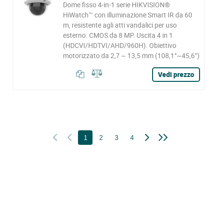
Dome fisso 4-in-1 serie HIKVISION®
HiWatch™ con illuminazione Smart IR da 60
m, resistente agli atti vandalici per uso
esterno. CMOS da 8 MP. Uscita 4 in 1
(HDCVI/HDTVI/AHD/960H). Obiettivo
motorizzato da 2,7 ~ 13,5 mm (108,1°~45,6°)
Vedi prezzo
1
2
3
4