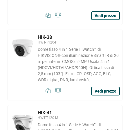
Vedi prezzo
HIK-38
HWT-T120-P
Dome fisso 4 in 1 Serie HiWatch™ di
HIKVISION® con illuminazione Smart IR di 20
m per interni. CMOS di 2MP. Uscita 4 in 1
(HDCVI/HDTVI/AHD/960H). Ottica fissa di
2,8 mm (103°). Filtro ICR. OSD, AGC, BLC,
WDR digital, DNR, luminosità,
Vedi prezzo
HIK-41
HWT-T120-M
Dome fisso 4 in 1 Serie HiWatch™ di