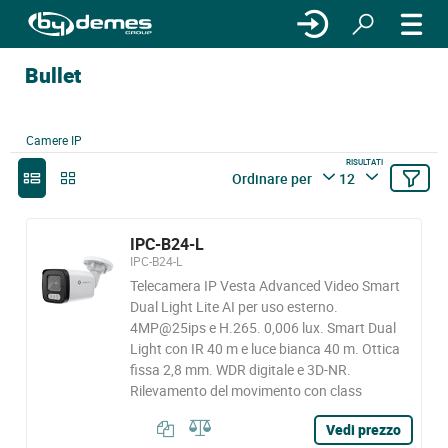
Bullet
Camere IP
RISULTATI
Ordinare per
12
IPC-B24-L
IPC-B24-L
Telecamera IP Vesta Advanced Video Smart
Dual Light Lite AI per uso esterno.
4MP@25ips e H.265. 0,006 lux. Smart Dual
Light con IR 40 m e luce bianca 40 m. Ottica
fissa 2,8 mm. WDR digitale e 3D-NR.
Rilevamento del movimento con class
Vedi prezzo