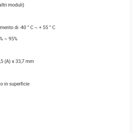
ltri moduli)
ento di -40 ° C ~ + 55 ° C
0% ~ 95%
,5 (A) x 33,7 mm
o in superficie