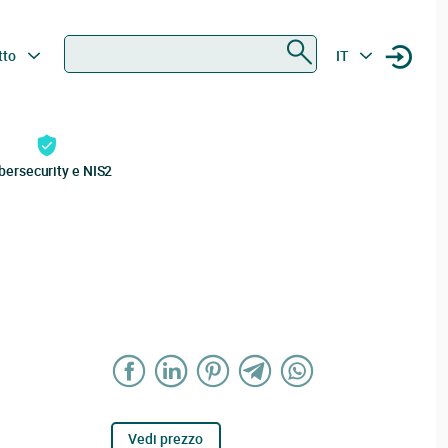
Ricerca
tto
IT
bersecurity e NIS2
Vedi prezzo