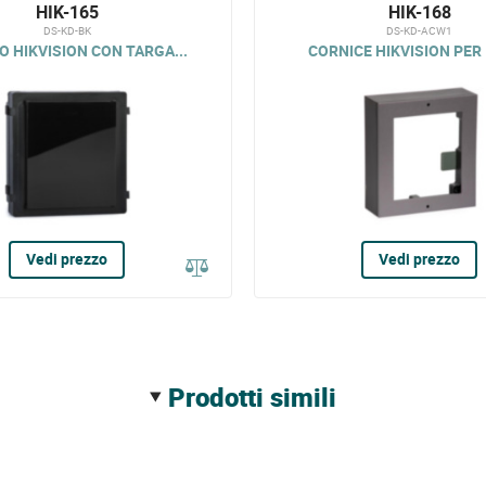
HIK-165
HIK-168
DS-KD-BK
DS-KD-ACW1
 HIKVISION CON TARGA...
CORNICE HIKVISION PER I
Vedi prezzo
Vedi prezzo
prodotti simili