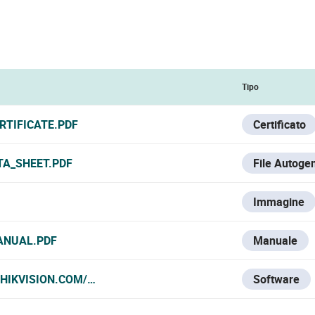
Tipo
RTIFICATE.PDF
Certificato
TA_SHEET.PDF
File Autoge
Immagine
ANUAL.PDF
Manuale
HIKVISION.COM/ES/SUPPORT/DOWNLOAD/SOFTWARE/IVMS4
Software