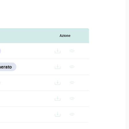
Azione
nerato
200-SERIES/