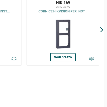
HIK-169
DS-KD-ACW2
NST...
CORNICE HIKVISION PER INST...
Vedi prezzo