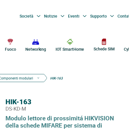
Società
Notizie
Eventi
Supporto
Conta
Schede SIM
Fuoco
Networking
IOT SmartHome
Cy
Componenti modulari
HIK-163
HIK-163
DS-KD-M
Modulo lettore di prossimitá HIKVISION
della schede MIFARE per sistema di