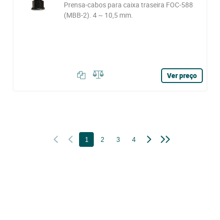
Prensa-cabos para caixa traseira FOC-588
(MBB-2). 4 ~ 10,5 mm.
Ver preço
1
2
3
4