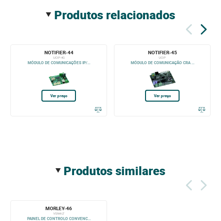
produtos relacionados
NOTIFIER-44
NOTIFIER-45
UCIP-4G
UCIP
MÓDULO DE COMUNICAÇÕES IP/...
MÓDULO DE COMUNICAÇÃO CRA ...
Ver preço
Ver preço
produtos similares
MORLEY-46
VSN4-LT
PAINEL DE CONTROLO CONVENC...