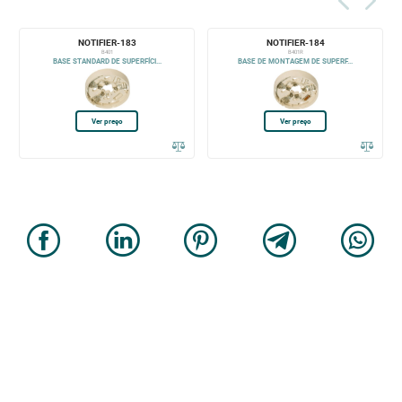
NOTIFIER-183
NOTIFIER-184
B401
B401R
BASE STANDARD DE SUPERFÍCI...
BASE DE MONTAGEM DE SUPERF...
Ver preço
Ver preço