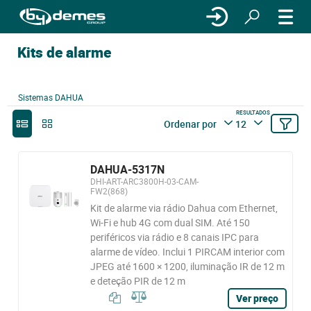
Kits de alarme
Sistemas DAHUA
RESULTADOS
Ordenar por
12
DAHUA-5317N
DHI-ART-ARC3800H-03-CAM-
FW2(868)
Kit de alarme via rádio Dahua com Ethernet,
Wi-Fi e hub 4G com dual SIM. Até 150
periféricos via rádio e 8 canais IPC para
alarme de vídeo. Inclui 1 PIRCAM interior com
JPEG até 1600 × 1200, iluminação IR de 12 m
e deteção PIR de 12 m
Ver preço