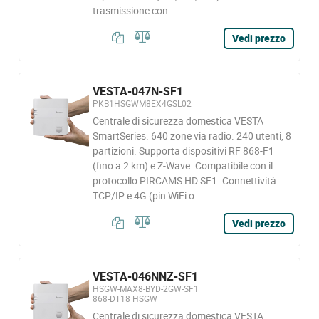
trasmissione con
Vedi prezzo
VESTA-047N-SF1
PKB1HSGWM8EX4GSL02
Centrale di sicurezza domestica VESTA
SmartSeries. 640 zone via radio. 240 utenti, 8
partizioni. Supporta dispositivi RF 868-F1
(fino a 2 km) e Z-Wave. Compatibile con il
protocollo PIRCAMS HD SF1. Connettività
TCP/IP e 4G (pin WiFi o
Vedi prezzo
VESTA-046NNZ-SF1
HSGW-MAX8-BYD-2GW-SF1
868-DT18 HSGW
Centrale di sicurezza domestica VESTA