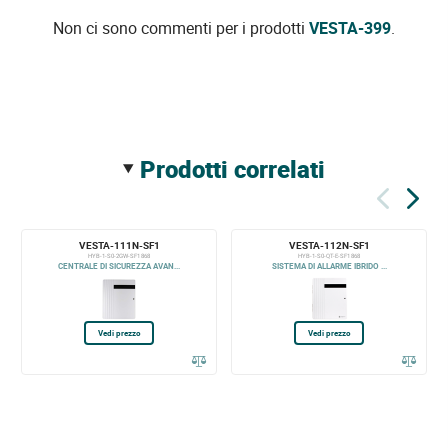
Non ci sono commenti per i prodotti
VESTA-399
.
prodotti correlati
VESTA-111N-SF1
VESTA-112N-SF1
HYB-1-S0-2GW-SF1 868
HYB-1-S0-QT-E-SF1 868
CENTRALE DI SICUREZZA AVAN...
SISTEMA DI ALLARME IBRIDO ...
Vedi prezzo
Vedi prezzo