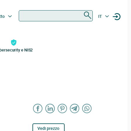
Ricerca
tto
IT
bersecurity e NIS2
Vedi prezzo