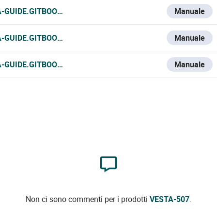
A-GUIDE.GITBOOK.IO/VESTA-KNOWLEDGE-BASE/V/FRANCE-1
Manuale
A-GUIDE.GITBOOK.IO/VESTA-KNOWLEDGE-BASE/V/ITALIAN/V
Manuale
A-GUIDE.GITBOOK.IO/VESTA-KNOWLEDGE-BASE/VESTA-507
Manuale
Non ci sono commenti per i prodotti
VESTA-507
.