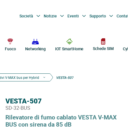
Società
Notizie
Eventi
Supporto
Conta
Schede SIM
Fuoco
Networking
IOT SmartHome
Cy
tivi V-MAX bus per Hybrid
VESTA-507
VESTA-507
SD-32-BUS
Rilevatore di fumo cablato VESTA V-MAX
BUS con sirena da 85 dB