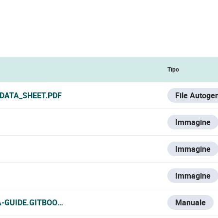
Tipo
_DATA_SHEET.PDF
File Autoge
Immagine
Immagine
Immagine
A-GUIDE.GITBOOK.IO/VESTA-KNOWLEDGE-BASE/V/ESPANOL/
Manuale