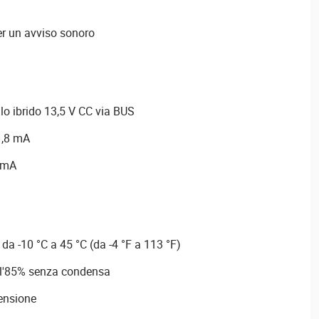
er un avviso sonoro
lo ibrido 13,5 V CC via BUS
1,8 mA
 mA
da -10 °C a 45 °C (da -4 °F a 113 °F)
all'85% senza condensa
tensione