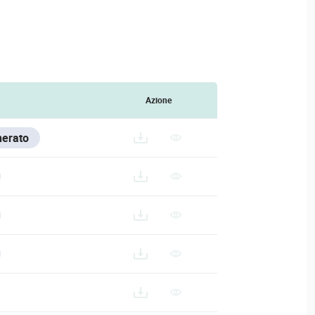
Azione
nerato
VESTA-507_ES