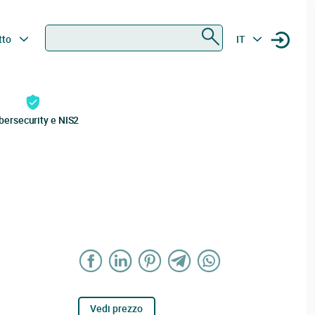
Ricerca
tto
IT
bersecurity e NIS2
Vedi prezzo