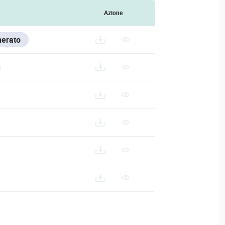
Azione
nerato
VESTA-445_ES
/VESTA-445_FR
ESTA-445_IT