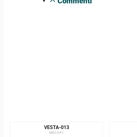
commenti
VESTA-013
MDC-3-F1