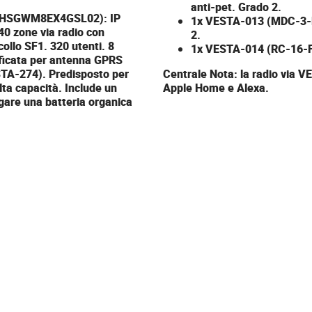
anti-pet. Grado 2.
HSGWM8EX4GSL02): IP
1x
VESTA-013
(MDC-3-F
40 zone via radio con
2.
llo SF1. 320 utenti. 8
1x
VESTA-014
(RC-16-F1
ificata per antenna GPRS
ESTA-274). Predisposto per
Centrale Nota: la radio via 
lta capacità. Include un
Apple Home e Alexa.
gare una batteria organica