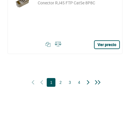
Conector RJ45 FTP Cat5e 8P8C
Ver precio
1
2
3
4