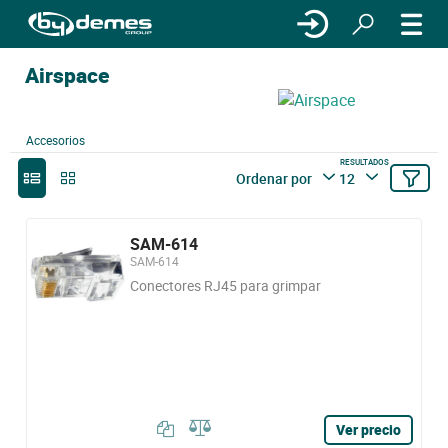
Airspace
Accesorios
RESULTADOS
Ordenar por
12
SAM-614
SAM-614
Conectores RJ45 para grimpar
Ver precio