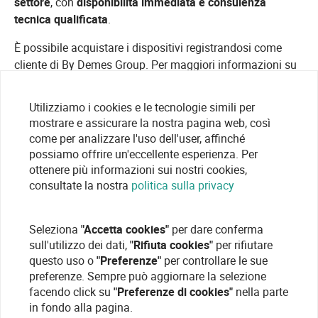
settore
, con
disponibilità immediata e consulenza
tecnica qualificata
.
È possibile acquistare i dispositivi registrandosi come
cliente di By Demes Group. Per maggiori informazioni su
custodie e supporti per telecamere
, preventivi o
consulenze, visitate il nostro
portale di registrazione
.
Utilizziamo i cookies e le tecnologie simili per
mostrare e assicurare la nostra pagina web, così
come per analizzare l'uso dell'user, affinché
possiamo offrire un'eccellente esperienza. Per
ottenere più informazioni sui nostri cookies,
consultate la nostra
politica sulla privacy
Seleziona
"Accetta cookies"
per dare conferma
sull'utilizzo dei dati,
"Rifiuta cookies"
per rifiutare
questo uso o
"Preferenze"
per controllare le sue
preferenze. Sempre può aggiornare la selezione
facendo click su
"Preferenze di cookies"
nella parte
in fondo alla pagina.