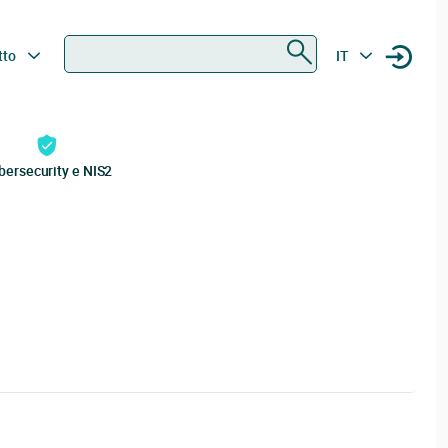
Ricerca
tto
IT
bersecurity e NIS2