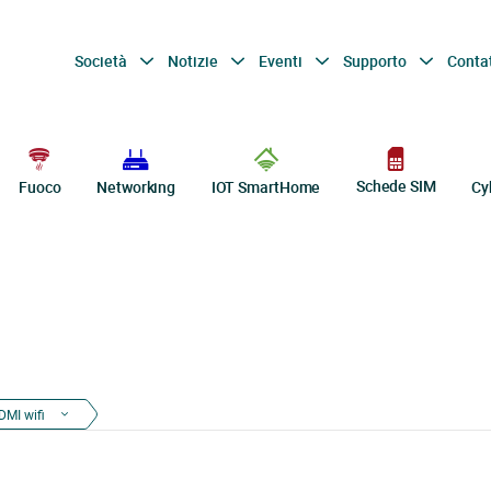
Società
Notizie
Eventi
Supporto
Conta
Schede SIM
Fuoco
Networking
IOT SmartHome
Cy
MI wifi