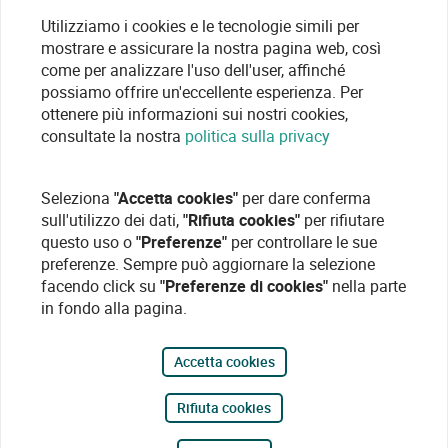
sistemi di videosorveglianza professionale e a strutture
Utilizziamo i cookies e le tecnologie simili per
airspace, capaci di resistere a condizioni meteorologiche
mostrare e assicurare la nostra pagina web, così
critiche.
come per analizzare l'uso dell'user, affinché
possiamo offrire un'eccellente esperienza. Per
Scopri anche il nostro
catalogo di soluzioni per TVCC
,
ottenere più informazioni sui nostri cookies,
perfettamente compatibili con questi accessori.
consultate la nostra
politica sulla privacy
Cos’è un palo e a cosa serve
Seleziona
"Accetta cookies"
per dare conferma
Un palo è una struttura verticale, solitamente in metallo,
sull'utilizzo dei dati,
"Rifiuta cookies"
per rifiutare
utilizzata per elevare e installare telecamere di sicurezza.
questo uso o
"Preferenze"
per controllare le sue
Serve per aumentare la visibilità, proteggere i dispositivi e
preferenze. Sempre può aggiornare la selezione
ridurre i punti ciechi. La scelta del palo giusto migliora
facendo click su
"Preferenze di cookies"
nella parte
in fondo alla pagina.
significativamente l’efficienza del sistema di
sorveglianza.
Accetta cookies
Come installare correttamente un palo
Rifiuta cookies
Un palo deve essere installato su una base solida,
incassata o prefabbricata. È fondamentale considerare il