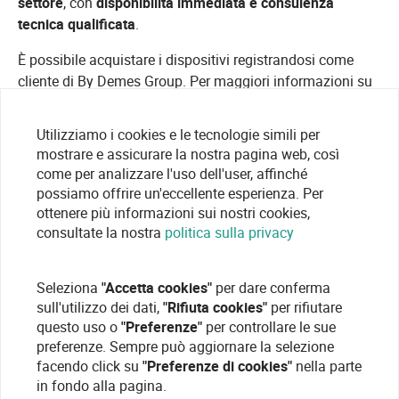
settore
, con
disponibilità immediata e consulenza
tecnica qualificata
.
È possibile acquistare i dispositivi registrandosi come
cliente di By Demes Group. Per maggiori informazioni su
custodie e supporti per telecamere
, preventivi o
consulenze, visitate il nostro
portale di registrazione
.
Utilizziamo i cookies e le tecnologie simili per
mostrare e assicurare la nostra pagina web, così
come per analizzare l'uso dell'user, affinché
possiamo offrire un'eccellente esperienza. Per
ottenere più informazioni sui nostri cookies,
consultate la nostra
politica sulla privacy
Seleziona
"Accetta cookies"
per dare conferma
sull'utilizzo dei dati,
"Rifiuta cookies"
per rifiutare
questo uso o
"Preferenze"
per controllare le sue
preferenze. Sempre può aggiornare la selezione
facendo click su
"Preferenze di cookies"
nella parte
in fondo alla pagina.