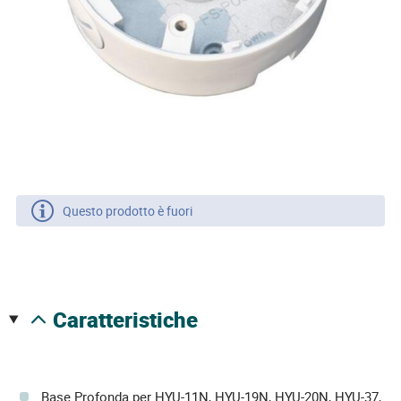
Questo prodotto è fuori
caratteristiche
Base Profonda per HYU-11N, HYU-19N, HYU-20N, HYU-37,