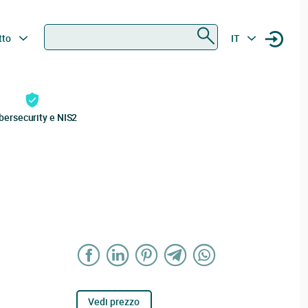
Ricerca
tto
IT
bersecurity e NIS2
Vedi prezzo