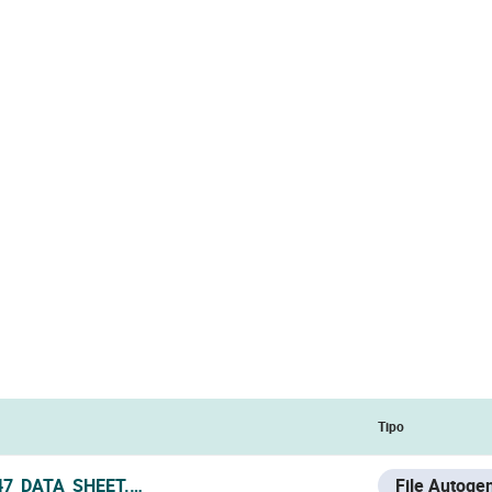
Tipo
47_DATA_SHEET.PDF
File Autoge