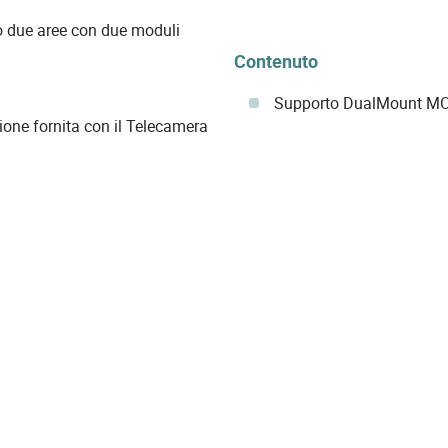
 o due aree con due moduli
Contenuto
Supporto DualMount M
zione fornita con il Telecamera