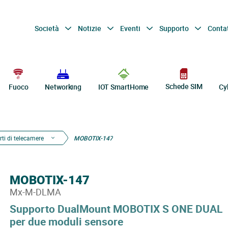
Società
Notizie
Eventi
Supporto
Conta
Schede SIM
Fuoco
Networking
IOT SmartHome
Cy
ti di telecamere
MOBOTIX-147
MOBOTIX-147
Mx-M-DLMA
Supporto DualMount MOBOTIX S ONE DUAL
per due moduli sensore