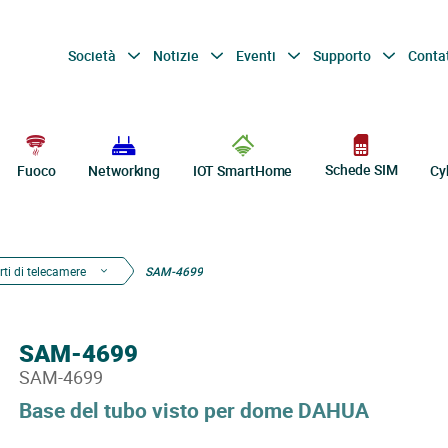
Società
Notizie
Eventi
Supporto
Conta
Schede SIM
Fuoco
Networking
IOT SmartHome
Cy
ti di telecamere
SAM-4699
SAM-4699
SAM-4699
Base del tubo visto per dome DAHUA