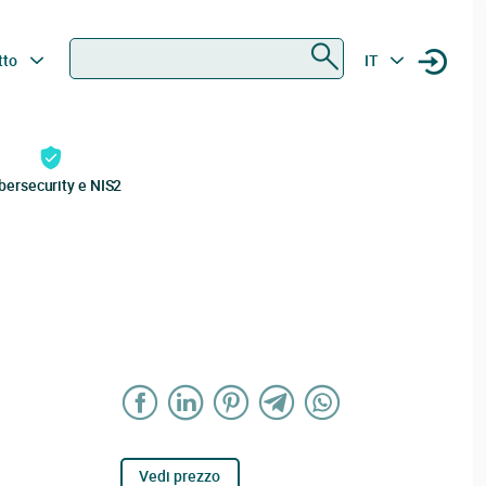
Ricerca
tto
IT
bersecurity e NIS2
Vedi prezzo