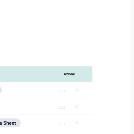
Azione
a Sheet