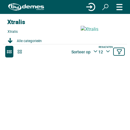
Xtralis
Xtralis
Alle categorieën
RESULTATEN
Sorteer op
12