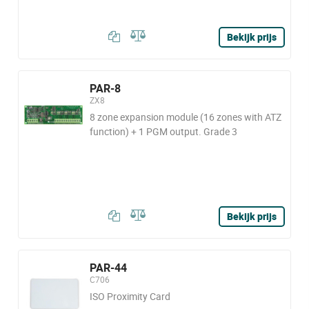
Bekijk prijs
PAR-8
ZX8
8 zone expansion module (16 zones with ATZ
function) + 1 PGM output. Grade 3
Bekijk prijs
PAR-44
C706
ISO Proximity Card