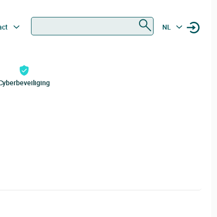
Zoeken
act
NL
Cyberbeveiliging