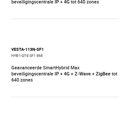
beveiligingscentrale
IP + 4G
tot 640 zones
VESTA-113N-SF1
HYB-1-QT-E-SF1 868
Geavanceerde SmartHybrid Max
beveiligingscentrale
IP + 4G + Z-Wave + ZigBee
tot
640 zones